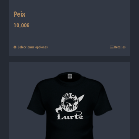
Peix
10,00
€
Este
Seleccionar opciones
Detalles
producto
tiene
múltiples
variantes.
Las
opciones
se
pueden
elegir
en