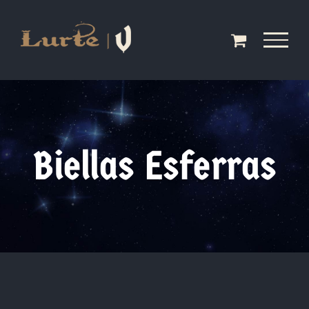
Saltar
al
contenido
Biellas Esferras