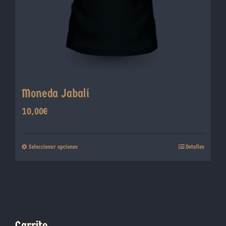
la
página
de
producto
Moneda Jabalí
10,00
€
Este
Seleccionar opciones
Detalles
producto
tiene
múltiples
variantes.
Las
Carrito