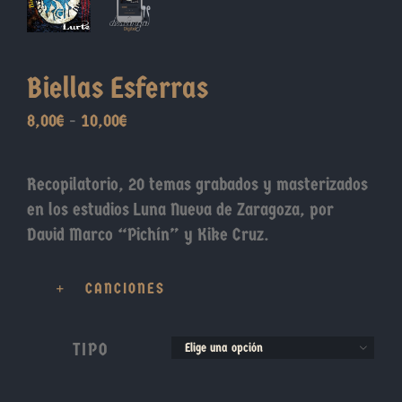
Biellas Esferras
Rango
8,00
€
-
10,00
€
de
precios:
Recopilatorio, 20 temas grabados y masterizados
desde
en los estudios Luna Nueva de Zaragoza, por
8,00€
David Marco “Pichín” y Kike Cruz.
hasta
10,00€
CANCIONES
TIPO
