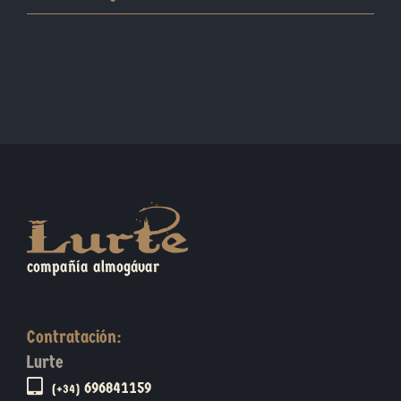
compañía almogávar
Contratación:
Lurte
696841159
(+34)