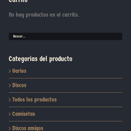
opciones
se
No hay productos en el carrito.
pueden
elegir
en
la
página
Categorías del producto
de
producto
Varios
Discos
Todos los productos
Camisetas
Discos amigos