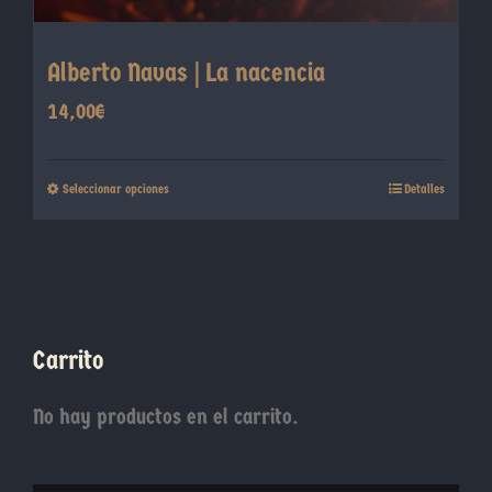
producto
Alberto Navas | La nacencia
14,00
€
Este
Seleccionar opciones
Detalles
producto
tiene
múltiples
variantes.
Las
Carrito
opciones
se
No hay productos en el carrito.
pueden
elegir