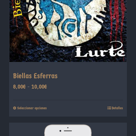
elegir
en
la
página
de
producto
Biellas Esferras
Rango
8,00
€
-
10,00
€
de
precios:
Este
Seleccionar opciones
Detalles
desde
producto
8,00€
tiene
hasta
múltiples