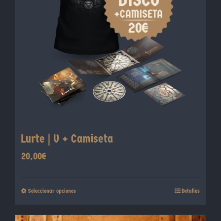
pueden
elegir
en
la
página
de
producto
Lurte | V + Camiseta
20,00
€
Este
Seleccionar opciones
Detalles
producto
tiene