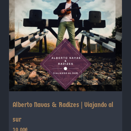
Las
opciones
se
pueden
elegir
en
la
página
de
producto
Alberto Navas & Radizes | Viajando al
sur
10,00
€