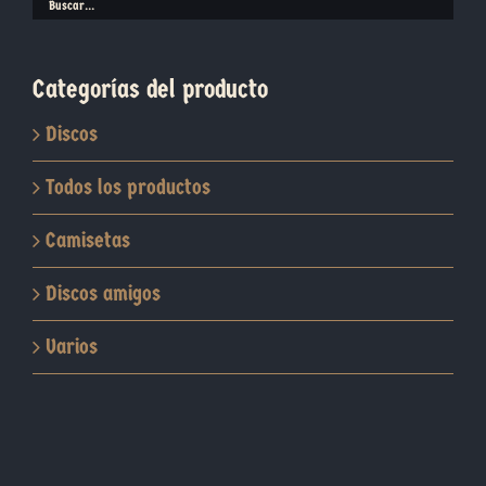
en
la
página
Categorías del producto
de
producto
Discos
Todos los productos
Camisetas
Discos amigos
Varios