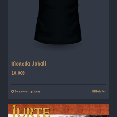
Moneda Jabalí
10,00
€
Este
Seleccionar opciones
Detalles
producto
tiene
múltiples