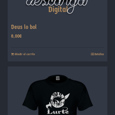
producto
Deus lo bol
8,00
€
Añadir al carrito
Detalles