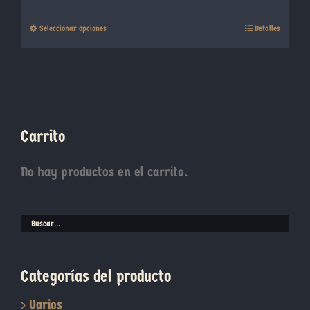
precios:
Este
Seleccionar opciones
Detalles
desde
producto
8,00€
tiene
hasta
múltiples
10,00€
variantes.
Las
Carrito
opciones
se
No hay productos en el carrito.
pueden
elegir
en
la
página
Categorías del producto
de
producto
Varios