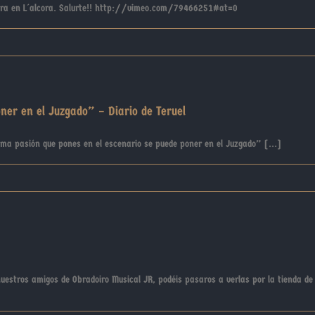
urtera en L´alcora. Salurte!! http://vimeo.com/79466251#at=0
ner en el Juzgado” – Diario de Teruel
ma pasión que pones en el escenario se puede poner en el Juzgado” [...]
uestros amigos de Obradoiro Musical JR, podéis pasaros a verlas por la tienda de