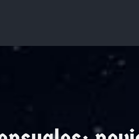
ensuales:
novi