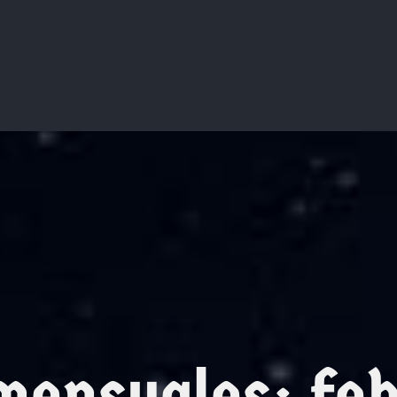
 mensuales:
fe