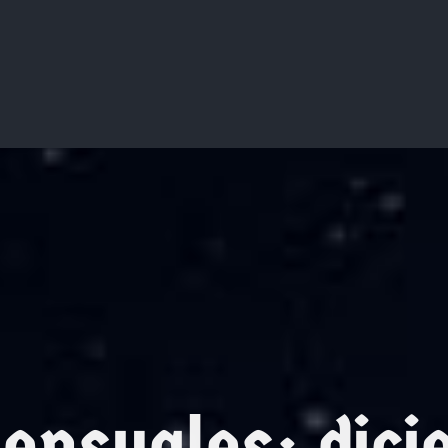
mensuales:
dic