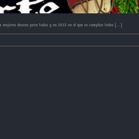
s mejores deseos para todos y un 2015 en el que se cumplan todos [...]