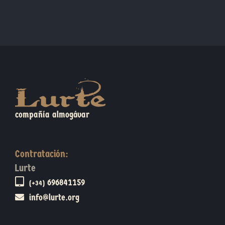
compañía almogávar
Contratación:
Lurte
696841159
(+34)
info@lurte.org