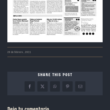
28 de febrero , 2011
SHARE THIS POST
Facebook
X
WhatsApp
Pinterest
Correo
electrónico
Deja tu comentario