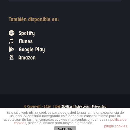
También disponible en:
Spotify
iTunes
Google Play
Amazon
© Copyright -
2026 | Web
ZILON.es
|
Aviso Legal
|
Privacidad
Este sitio web utiliza cookies para que usted tenga la mejor experiencia de
usuario. Si continúa navegando está dando su consentimiento para la
Facebook
X
Instagram
aceptación de las mencionadas cookies y la aceptación de nuestra
política de
cookies
, pinche el enlace para mayor información.
plugin cookies
ACEPTAR