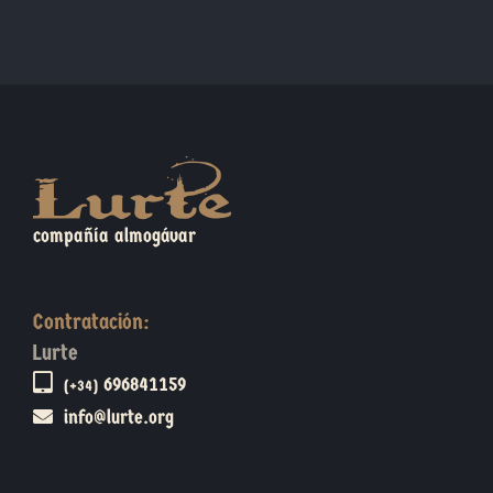
compañía almogávar
Contratación:
Lurte
696841159
(+34)
info@lurte.org