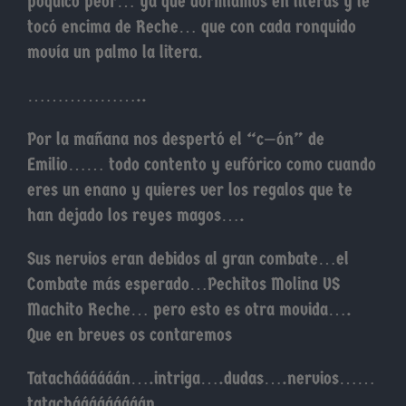
poquico peor… ya que dormíamos en literas y le
tocó encima de Reche… que con cada ronquido
movía un palmo la litera.
………………..
Por la mañana nos despertó el “c—ón” de
Emilio…… todo contento y eufórico como cuando
eres un enano y quieres ver los regalos que te
han dejado los reyes magos….
Sus nervios eran debidos al gran combate…el
Combate más esperado…Pechitos Molina VS
Machito Reche… pero esto es otra movida….
Que en breves os contaremos
Tatacháááááán….intriga….dudas….nervios……
tatachááááááááán