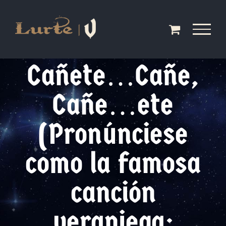
Saltar
al
contenido
Cañete…Cañe,
Cañe…ete
(Pronúnciese
como la famosa
canción
veraniega: