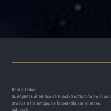
Hola a todos!
Os dejamos el enlace de nuestra actuación en el conc
Gracias a los amigos de lobomedia por el vídeo.
Salurte!!