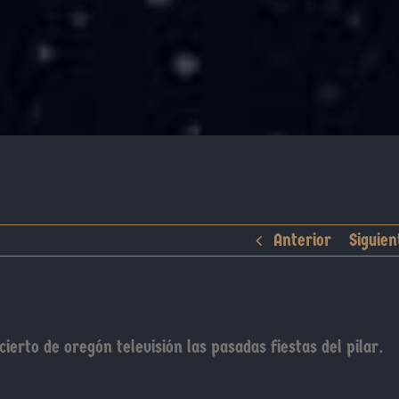
Anterior
Siguien
ierto de oregón televisión las pasadas fiestas del pilar.