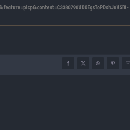
&feature=plcp&context=C3380790UDOEgsToPDskJuK5M-
Facebook
X
WhatsApp
Pinterest
C
e