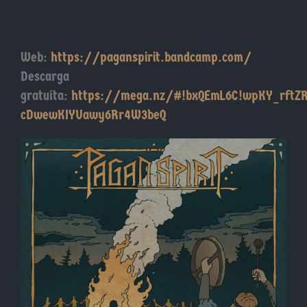
Web:
https://paganspirit.bandcamp.com/
Descarga
gratuíta:
https://mega.nz/#!bxQEmL6C!wpKY_rftZR
cDwewKIYUawy6Rr4W3beQ