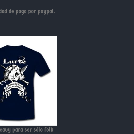
dad de pago por paypal.
avy para ser sólo folk