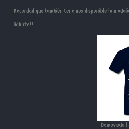
Recordad que también tenemos disponible la modali
Salurte!!
Demasiado he