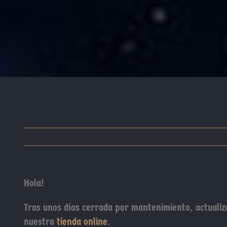
Hola!
Tras unos días cerrada por mantenimiento, actuali
nuestra
tienda online
.