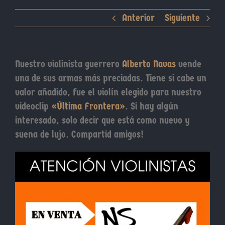
Anterior
Siguiente
Nuestro violinista guerrero
Alberto Navas
vende
una de sus armas más preciadas. Tiene si cabe un
valor añadido, fue el violín elegido para nuestro
videoclip
«Última Frontera»
. Si hay algún
interesado, solo decir que está como nuevo y
suena de lujo. Compartid amigos!