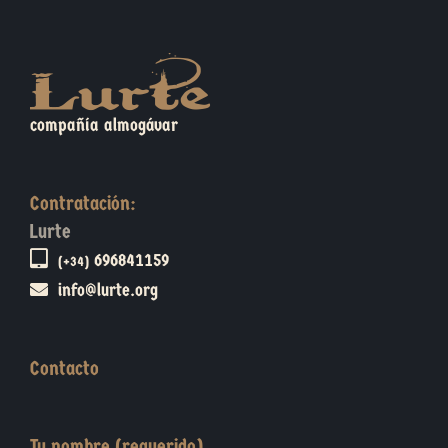
compañía almogávar
Contratación:
Lurte
696841159
(+34)
info@lurte.org
Contacto
Tu nombre (requerido)